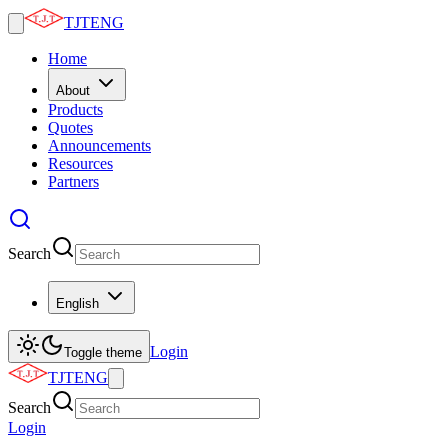
TJTENG
Home
About
Products
Quotes
Announcements
Resources
Partners
Search
English
Login
Toggle theme
TJTENG
Search
Login